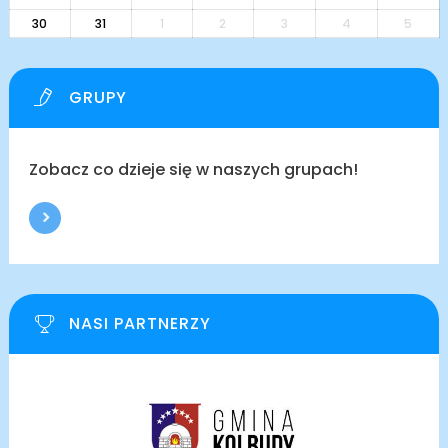
30
31
1
2
3
4
5
GRUPY
Zobacz co dzieje się w naszych grupach!
NASI PARTNERZY