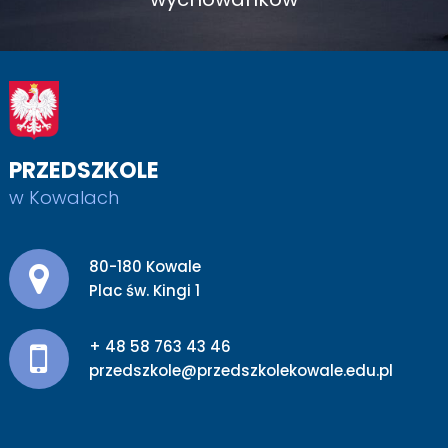
PRZEDSZKOLE
w Kowalach
Adres pocztowy:
80-180 Kowale
Plac św. Kingi 1
+ 48 58 763 43 46
przedszkole@przedszkolekowale.edu.pl