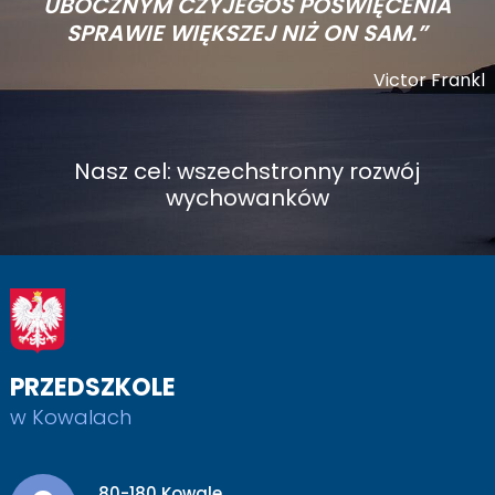
UBOCZNYM CZYJEGOŚ POŚWIĘCENIA
SPRAWIE WIĘKSZEJ NIŻ ON SAM.”
Victor Frankl
Nasz cel: wszechstronny rozwój
wychowanków
PRZEDSZKOLE
w Kowalach
Adres pocztowy:
80-180 Kowale