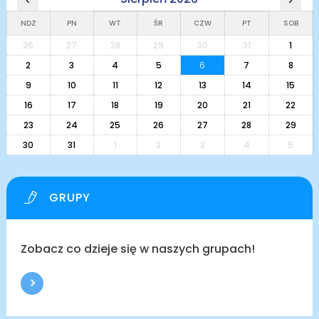
NDZ
PN
WT
ŚR
CZW
PT
SOB
26
27
28
29
30
31
1
2
3
4
5
6
7
8
9
10
11
12
13
14
15
16
17
18
19
20
21
22
23
24
25
26
27
28
29
30
31
1
2
3
4
5
GRUPY
Zobacz co dzieje się w naszych grupach!