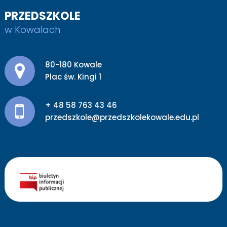
PRZEDSZKOLE
w Kowalach
Adres pocztowy:
80-180 Kowale
Plac św. Kingi 1
+ 48 58 763 43 46
przedszkole@przedszkolekowale.edu.pl