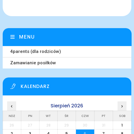
MENU
4parents (dla rodziców)
Zamawianie posiłków
KALENDARZ
Sierpień 2026
‹
›
NDZ
PN
WT
ŚR
CZW
PT
SOB
26
27
28
29
30
31
1
2
3
4
5
6
7
8