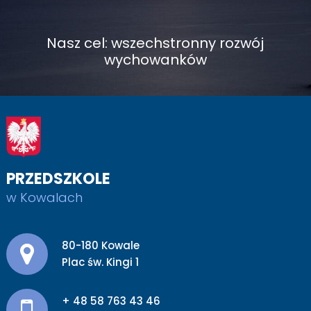
Nasz cel: wszechstronny rozwój
wychowanków
PRZEDSZKOLE
w Kowalach
Adres pocztowy:
80-180 Kowale
Plac św. Kingi 1
+ 48 58 763 43 46