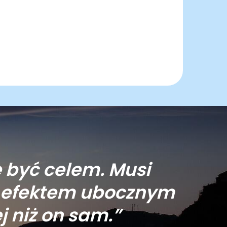
e być celem. Musi
ym efektem ubocznym
 niż on sam.”