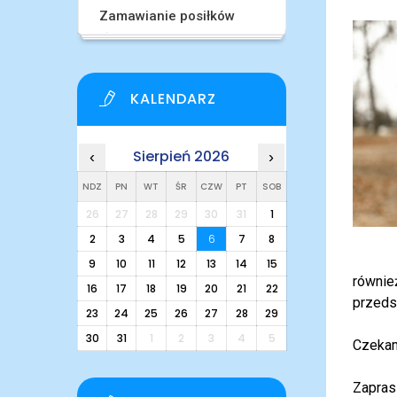
Zamawianie posiłków
KALENDARZ
Sierpień 2026
‹
›
NDZ
PN
WT
ŚR
CZW
PT
SOB
26
27
28
29
30
31
1
2
3
4
5
6
7
8
9
10
11
12
13
14
15
również
16
17
18
19
20
21
22
przeds
23
24
25
26
27
28
29
30
31
1
2
3
4
5
Czekam
Zapras