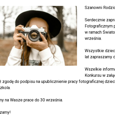
Szanowni Rodzic
Serdecznie zapr
Fotograficznym p
w ramach Światow
września.
Wszystkie dziec
lat zapraszamy d
Wszelkie inform
Konkursu w załą
 zgodę do podpisu na upublicznienie pracy fotograficznej dzieck
zkola.
y na Wasze prace do 30 września.
zamy!