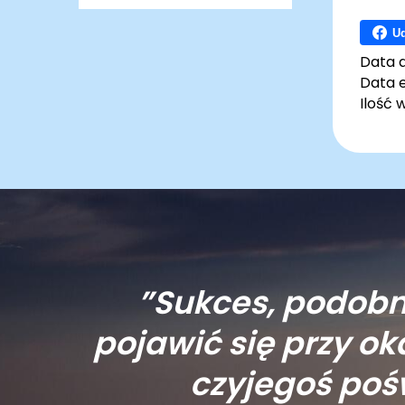
Ud
Data 
Data e
Ilość 
”Sukces, podobni
pojawić się przy o
czyjegoś poś