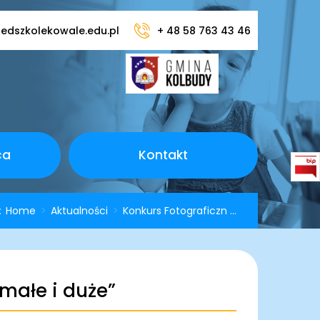
edszkolekowale.edu.pl
+ 48 58 763 43 46
ca
Kontakt
j:
Home
>
Aktualności
>
Konkurs Fotograficzn ...
małe i duże”