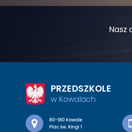
Nasz 
PRZEDSZKOLE
w Kowalach
Adres pocztowy:
80-180 Kowale
Plac św. Kingi 1