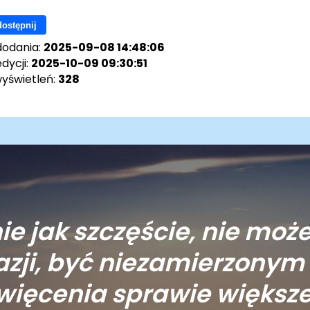
ostępnij
dodania:
2025-09-08 14:48:06
dycji:
2025-10-09 09:30:51
wyświetleń:
328
e jak szczęście, nie moż
kazji, być niezamierzon
więcenia sprawie większej