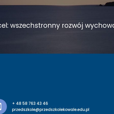
cel: wszechstronny rozwój wycho
+ 48 58 763 43 46
przedszkole@przedszkolekowale.edu.pl