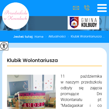
>
Aktualności
>
Klubik Wolontariusza ...
Jesteś tutaj:
Home
Klubik Wolontariusza
11 października
w naszym przedszkolu
odbyły się zajęcia
promujące Dni
Wolontariatu pt:
"Madagaskar i co