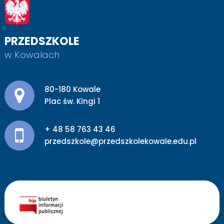
PRZEDSZKOLE
w Kowalach
Adres pocztowy:
80-180 Kowale
Plac św. Kingi 1
+ 48 58 763 43 46
przedszkole@przedszkolekowale.edu.pl