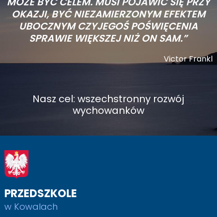
MOŻE BYĆ CELEM. MUSI POJAWIĆ SIĘ PRZY
OKAZJI, BYĆ NIEZAMIERZONYM EFEKTEM
UBOCZNYM CZYJEGOŚ POŚWIĘCENIA
SPRAWIE WIĘKSZEJ NIŻ ON SAM.”
Victor Frankl
Nasz cel: wszechstronny rozwój
wychowanków
PRZEDSZKOLE
w Kowalach