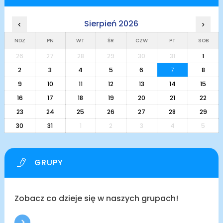
Sierpień 2026
‹
›
NDZ
PN
WT
ŚR
CZW
PT
SOB
26
27
28
29
30
31
1
2
3
4
5
6
7
8
9
10
11
12
13
14
15
16
17
18
19
20
21
22
23
24
25
26
27
28
29
30
31
1
2
3
4
5
GRUPY
Zobacz co dzieje się w naszych grupach!