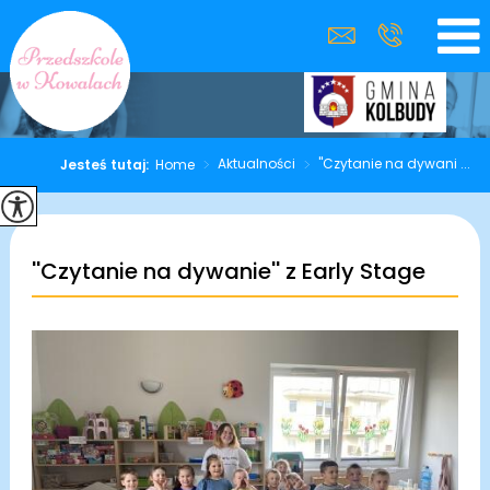
>
Aktualności
>
''Czytanie na dywani ...
Jesteś tutaj:
Home
''Czytanie na dywanie'' z Early Stage