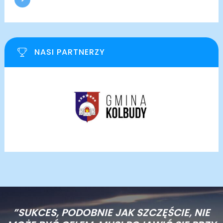
NASI PARTNERZY
”SUKCES, PODOBNIE JAK SZCZĘŚCIE, NIE