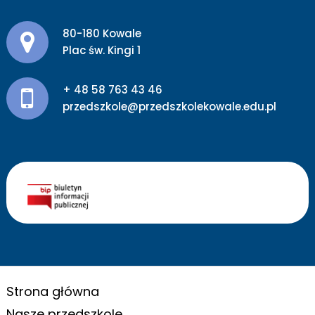
Adres pocztowy:
80-180 Kowale
Plac św. Kingi 1
+ 48 58 763 43 46
przedszkole@przedszkolekowale.edu.pl
Strona główna
Nasze przedszkole